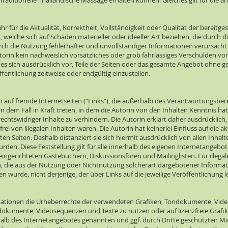
ne Traditionelle Thailändische Massage erhalten können. Gleiches gilt für die
 für die Aktualität, Korrektheit, Vollständigkeit oder Qualität der bereitge
welche sich auf Schäden materieller oder ideeller Art beziehen, die durch
h die Nutzung fehlerhafter und unvollständiger Informationen verursacht
orin kein nachweislich vorsätzliches oder grob fahrlässiges Verschulden vorl
t es sich ausdrücklich vor, Teile der Seiten oder das gesamte Angebot ohne
fentlichung zeitweise oder endgültig einzustellen.
n auf fremde Internetseiten (“Links”), die außerhalb des Verantwortungsbere
in dem Fall in Kraft treten, in dem die Autorin von den Inhalten Kenntnis ha
echtswidriger Inhalte zu verhindern. Die Autorin erklärt daher ausdrücklich
rei von illegalen Inhalten waren. Die Autorin hat keinerlei Einfluss auf die 
ten Seiten. Deshalb distanziert sie sich hiermit ausdrücklich von allen Inhalt
rden. Diese Feststellung gilt für alle innerhalb des eigenen Internetangebo
ingerichteten Gästebüchern, Diskussionsforen und Mailinglisten. Für illegal
, die aus der Nutzung oder Nichtnutzung solcherart dargebotener Informati
n wurde, nicht derjenige, der über Links auf die jeweilige Veröffentlichung le
ublikationen die Urheberrechte der verwendeten Grafiken, Tondokumente, Vi
ondokumente, Videosequenzen und Texte zu nutzen oder auf lizenzfreie Gra
rhalb des Internetangebotes genannten und ggf. durch Dritte geschützten 