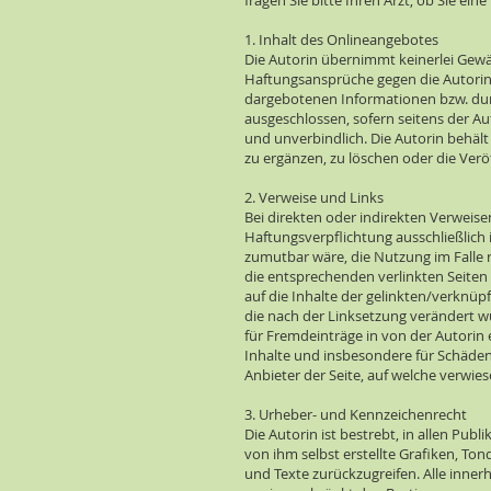
fragen Sie bitte Ihren Arzt, ob Sie ei
1. Inhalt des Onlineangebotes
Die Autorin übernimmt keinerlei Gewähr
Haftungsansprüche gegen die Autorin, 
dargebotenen Informationen bzw. durc
ausgeschlossen, sofern seitens der Aut
und unverbindlich. Die Autorin behäl
zu ergänzen, zu löschen oder die Veröf
2. Verweise und Links
Bei direkten oder indirekten Verweise
Haftungsverpflichtung ausschließlich 
zumutbar wäre, die Nutzung im Falle r
die entsprechenden verlinkten Seiten f
auf die Inhalte der gelinkten/verknüpf
die nach der Linksetzung verändert wu
für Fremdeinträge in von der Autorin e
Inhalte und insbesondere für Schäden
Anbieter der Seite, auf welche verwiese
3. Urheber- und Kennzeichenrecht
Die Autorin ist bestrebt, in allen P
von ihm selbst erstellte Grafiken, T
und Texte zurückzugreifen. Alle inne