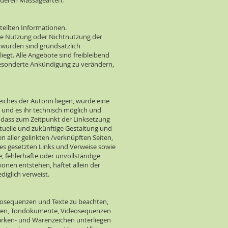
 anderen Massagearten.
stellten Informationen.
 die Nutzung oder Nichtnutzung der
 wurden sind grundsätzlich
iegt. Alle Angebote sind freibleibend
 gesonderte Ankündigung zu verändern,
iches der Autorin liegen, würde eine
t und es ihr technisch möglich und
, dass zum Zeitpunkt der Linksetzung
aktuelle und zukünftige Gestaltung und
en aller gelinkten /verknüpften Seiten,
tes gesetzten Links und Verweise sowie
e, fehlerhafte oder unvollständige
onen entstehen, haftet allein der
diglich verweist.
deosequenzen und Texte zu beachten,
fiken, Tondokumente, Videosequenzen
Marken- und Warenzeichen unterliegen