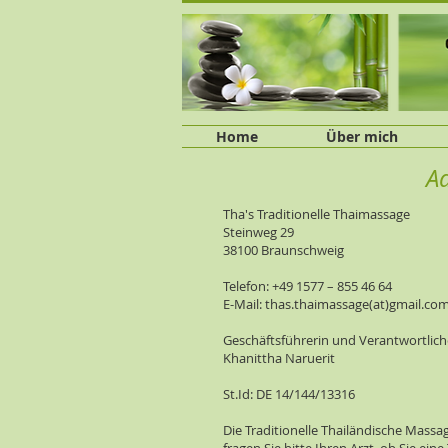
Home
Über mich
A
Tha's Traditionelle Thaimassage
Steinweg 29
38100 Braunschweig
Telefon: +49 1577 – 855 46 64
E-Mail: thas.thaimassage(at)gmail.co
Geschäftsführerin und Verantwortlich
Khanittha Naruerit
St.Id: DE 14/144/13316
Die Traditionelle Thailändische Massa